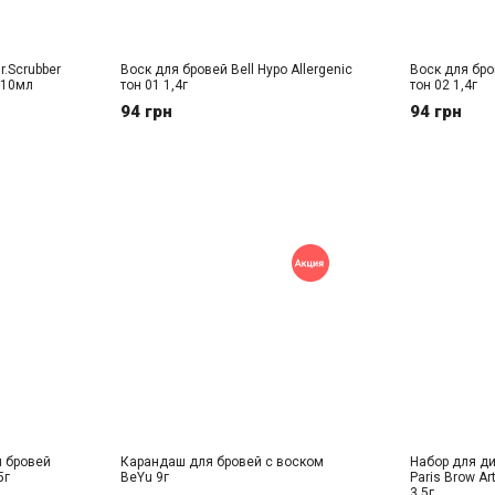
.Scrubber
Воск для бровей Bell Hypo Allergenic
Воск для бров
 10мл
тон 01 1,4г
тон 02 1,4г
94 грн
94 грн
 бровей
Карандаш для бровей с воском
Набор для ди
5г
BeYu 9г
Paris Brow A
3,5г