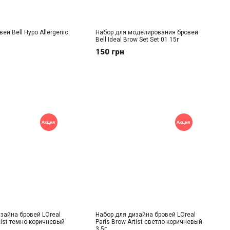
ей Bell Hypo Allergenic
Набор для моделирования бровей
Bell Ideal Brow Set Set 01 15г
150 грн
зайна бровей LOreal
Набор для дизайна бровей LOreal
rtist темно-коричневый
Paris Brow Artist светло-коричневый
3,5г