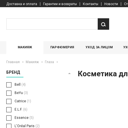
Доставка и оплата
Гарантии и возвраты
Контакты
Новости
Ст
МАКИЯЖ
ПАРФЮМЕРИЯ
УХОД ЗА ЛИЦОМ
УХ
Главная
Макияж
Глаза
Косметика дл
БРЕНД
Bell
(4)
BeYu
(3)
Catrice
(1)
E.L.F.
(6)
Essence
(5)
L'Oréal Paris
(2)