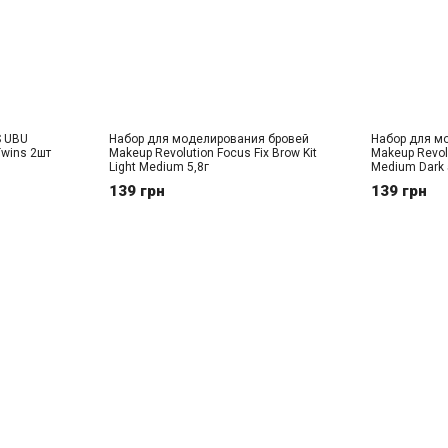
S UBU
Набор для моделирования бровей
Набор для м
Twins 2шт
Makeup Revolution Focus Fix Brow Kit
Makeup Revolu
Light Medium 5,8г
Medium Dark 
139 грн
139 грн