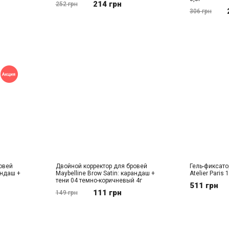
214 грн
252 грн
306 грн
овей
Двойной корректор для бровей
Гель-фиксато
андаш +
Maybelline Brow Satin: карандаш +
Atelier Paris
тени 04 темно-коричневый 4г
511 грн
111 грн
149 грн