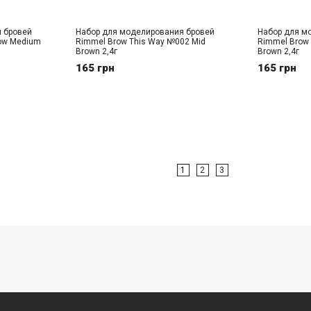
 бровей
Набор для моделирования бровей
Набор для м
row Medium
Rimmel Brow This Way №002 Mid
Rimmel Brow 
Brown 2,4г
Brown 2,4г
165 грн
165 грн
Страницы
1
2
3