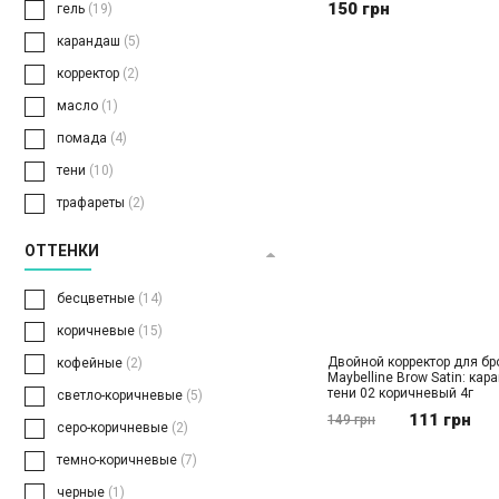
150 грн
гель
(19)
карандаш
(5)
корректор
(2)
масло
(1)
помада
(4)
тени
(10)
трафареты
(2)
ОТТЕНКИ
бесцветные
(14)
коричневые
(15)
Двойной корректор для бр
кофейные
(2)
Maybelline Brow Satin: кар
тени 02 коричневый 4г
светло-коричневые
(5)
111 грн
149 грн
серо-коричневые
(2)
темно-коричневые
(7)
черные
(1)