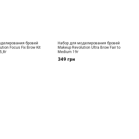
оделирования бровей
Набор для моделирования бровей
tion Focus Fix Brow Kit
Makeup Revolution Ultra Brow Fair to
5,8г
Medium 19г
349 грн