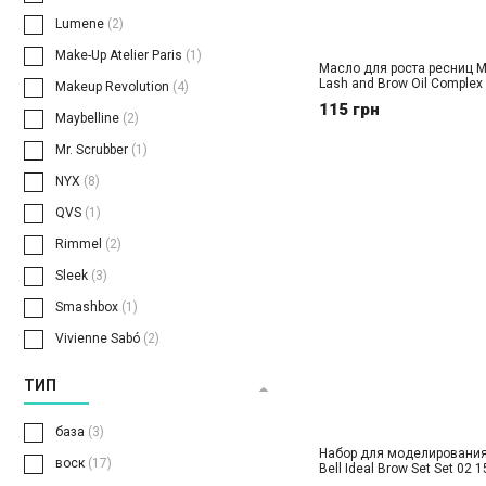
Lumene
(2)
Make-Up Atelier Paris
(1)
Масло для роста ресниц Mr
Lash and Brow Oil Complex
Makeup Revolution
(4)
115 грн
Maybelline
(2)
Mr. Scrubber
(1)
NYX
(8)
QVS
(1)
Rimmel
(2)
Sleek
(3)
Smashbox
(1)
Vivienne Sabó
(2)
ТИП
база
(3)
Набор для моделирования
воск
(17)
Bell Ideal Brow Set Set 02 1