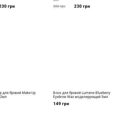
230 грн
230 грн
306 грн
р для бровей Make-Up
Воск для бровей Lumene Blueberry
 12мл
Eyebrow Wax моделирующий 5мл
149 грн