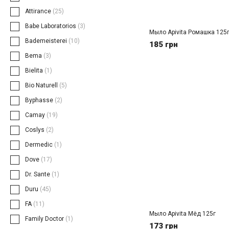
Attirance
(25)
Babe Laboratorios
(3)
Мыло Apivita Ромашка 125
Bademeisterei
(10)
185 грн
Bema
(3)
Bielita
(1)
Bio Naturell
(5)
Byphasse
(2)
Camay
(19)
Coslys
(2)
Dermedic
(1)
Dove
(17)
Dr. Sante
(1)
Duru
(45)
FA
(11)
Мыло Apivita Мёд 125г
Family Doctor
(1)
173 грн