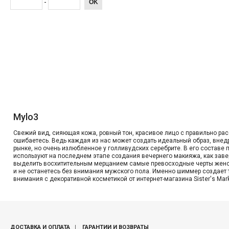
-
OK
Mylo3
Свежий вид, сияющая кожа, ровный тон, красивое лицо с правильно ра
ошибаетесь. Ведь каждая из нас может создать идеальный образ, внед
рынке, но очень излюбленное у голливудских серебрите. В его состав
используют на последнем этапе создания вечернего макияжа, как заве
выделить восхитительным мерцанием самые превосходные черты женског
и не останетесь без внимания мужского пола. Именно шиммер создает 
внимания с декоративной косметикой от интернет-магазина Sister's Mark
ДОСТАВКА И ОПЛАТА
ГАРАНТИИ И ВОЗВРАТЫ