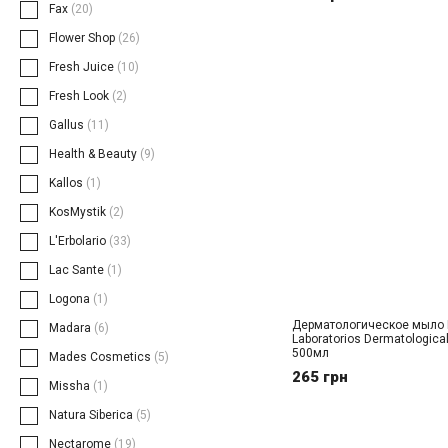
Fax
(20)
Flower Shop
(26)
Fresh Juice
(10)
Fresh Look
(2)
Gallus
(11)
Health & Beauty
(9)
Kallos
(1)
KosMystik
(2)
L'Erbolario
(33)
Lac Sante
(1)
Logona
(1)
Дерматологическое мыло 
Madara
(6)
Laboratorios Dermatologica
500мл
Mades Cosmetics
(5)
265 грн
Missha
(1)
Natura Siberica
(5)
Nectarome
(19)