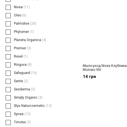
Nivea
(11)
Oleo
(6)
Palmolive
(28)
Phytomer
(1)
Planeta Organica
(4)
Premier
(3)
Rexel
(1)
Ringuva
(8)
Мыло-уход Nivea Клубника
Молоко 90г
Safeguard
(16)
14 грн
Sante
(2)
Sesderma
(3)
Simply Organic
(3)
Styx Naturсosmetic
(12)
Synaa
(15)
Timotei
(3)