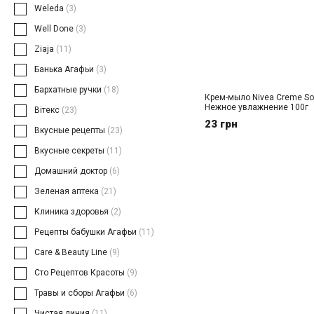
Weleda
(3)
Well Done
(3)
Ziaja
(11)
Банька Агафьи
(3)
Бархатные ручки
(18)
Крем-мыло Nivea Creme So
Нежное увлажнение 100г
Вітекс
(23)
23 грн
Вкусные рецепты
(23)
Вкусные секреты
(11)
Домашний доктор
(6)
Зеленая аптека
(21)
Клиника здоровья
(2)
Рецепты бабушки Агафьи
(11)
Саre & Вeauty Line
(9)
Сто Рецептов Красоты
(9)
Травы и сборы Агафьи
(6)
Чистая линия
(11)